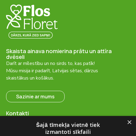
Skaista ainava nomierina prātu un attīra
dvēseli
Darīt ar mīlestību un no sirds to, kas patīk!
Mūsu misija ir padarīt, Latvijas sētas, dārzus
skaistākus un košākus.
Sazinie ar mums
Kontakti
SIA “FlosFloret”
×
Šajā tīmekļa vietnē tiek
Ventspils nov., Ugāles pag.,
izmantoti sīkfaili
Ugāle, “Salas” – 23, LV-3615