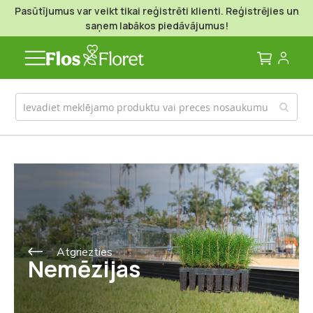
Pasūtījumus var veikt tikai reģistrēti klienti. Reģistrējies un
saņem labākos piedāvājumus!
Mans g
Atgriezties
Nemēzijas