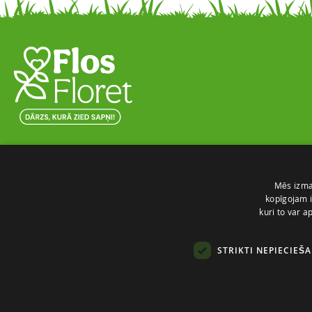
Skaista ainava nomierina prātu un attīra
dvēseli
Darīt ar mīlestību un no sirds to, kas patīk!
Mēs izman
Mūsu misija ir padarīt, Latvijas sētas, dārzus
kopīgojam i
kuri to var a
skaistākus un košākus.
STRIKTI NEPIECIEŠ
Sazinie ar mums