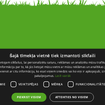
Kontakti
Šajā tīmekļa vietnē tiek izmantoti sīkfaili
SIA “FlosFloret”
Ventspils nov., Ugāles pag.,
tojam sīkfailus, lai personalizētu saturu, reklāmas un analizētu mūsu trafik
nformāciju par to, kā jūs lietojat mūsu vietni ar mūsu reklāmas un analītikas
Ugāle, “Salas” – 23, LV-3615
pvienot ar citu informāciju, ko esat viņiem sniedzis vai ko viņi ir apkopojuši, i
+371 28 767 262
pakalpojumus.
Lasīt vairāk
info@flosfloret.com
AMIE
VEIKTSPĒJAS
MĒRĶA
FUNKCIONALITĀT
PIEKRIST VISIEM
ATTEIKTIES NO VISIEM