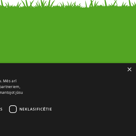
Noderīga informācija
×
Par mums
u. Mēs arī
Piegādes un atgriešana
 partneriem,
Kontakti
zmantojot jūsu
Izmēru ceļvedis
ES
NEKLASIFICĒTIE