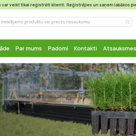
var veikt tikai reģistrēti klienti. Reģistrējies un saņem labākos 
gāde
Par mums
Padomi
Kontakti
Atsauksme