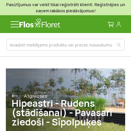
Pasūtījumus var veikt tikai reģistrēti klienti. Reģistrējies un
saņem labākos piedāvājumus!
Mans g
Atgriezties
Hipeastri - Rudens
(stādīšanai) - Pavasarī
ziedoši - Sīpolpuķes