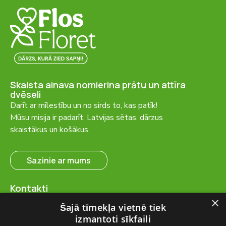
Skaista ainava nomierina prātu un attīra
dvēseli
Darīt ar mīlestību un no sirds to, kas patīk!
Mūsu misija ir padarīt, Latvijas sētas, dārzus
skaistākus un košākus.
Sazinie ar mums
Kontakti
SIA “FlosFloret”
×
Šajā tīmekļa vietnē tiek
Ventspils nov., Ugāles pag.,
izmantoti sīkfaili
Ugāle, “Salas” – 23, LV-3615