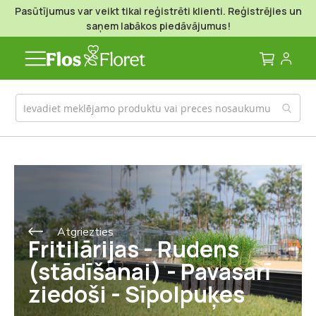
Pasūtījumus var veikt tikai reģistrēti klienti. Reģistrējies un
saņem labākos piedāvājumus!
Mans g
Atgriezties
Fritilārijas - Rudens
(stādīšanai) - Pavasarī
ziedoši - Sīpolpuķes