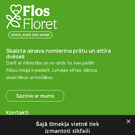
Skaista ainava nomierina prātu un attīra
dvēseli
Darīt ar mīlestību un no sirds to, kas patīk!
Mūsu misija ir padarīt, Latvijas sētas, dārzus
skaistākus un košākus.
Sazinie ar mums
Kontakti
SIA “FlosFloret”
×
Šajā tīmekļa vietnē tiek
Ventspils nov., Ugāles pag.,
izmantoti sīkfaili
Ugāle, “Salas” – 23, LV-3615