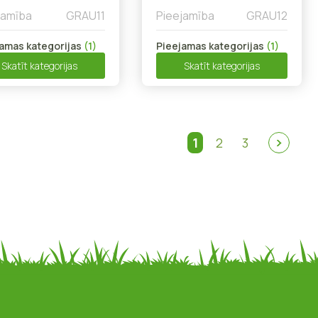
jamība
GRAU11
Pieejamība
GRAU12
amas kategorijas
(1)
Pieejamas kategorijas
(1)
Skatīt kategorijas
Skatīt kategorijas
1
2
3
Nākoš