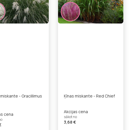
 miskante - Gracillimus
Ķīnas miskante - Red Chief
Akcijas cena
as cena
sākot no
no
3,68 €
€