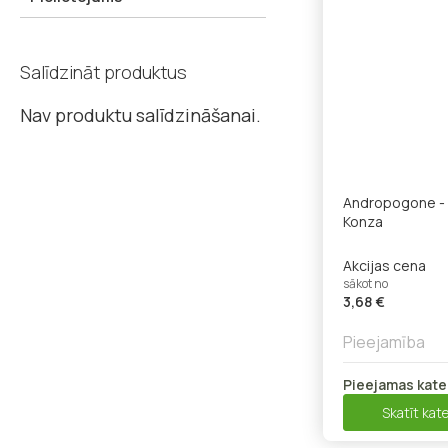
Salīdzināt produktus
Nav produktu salīdzināšanai.
Andropogone - 
Konza
Akcijas cena
sākot no
3,68 €
Pieejamība
Pieejamas kate
Skatīt kate