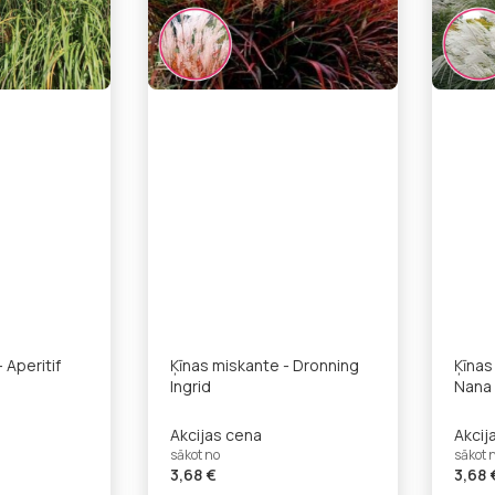
 Aperitif
Ķīnas miskante - Dronning
Ķīnas
Ingrid
Nana
Akcijas cena
Akcij
sākot no
sākot 
3,68 €
3,68 