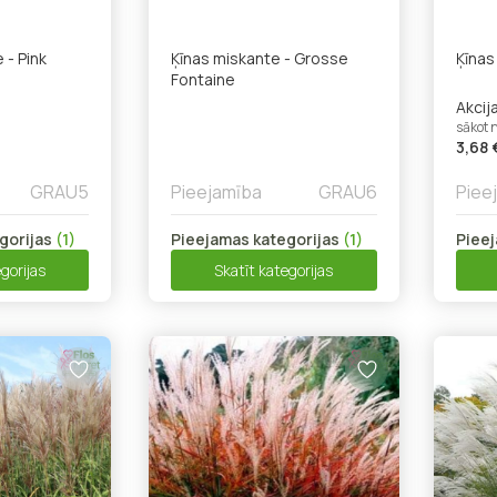
 - Pink
Ķīnas miskante - Grosse
Ķīnas
Fontaine
Akcij
sākot 
3,68 
GRAU5
Pieejamība
GRAU6
Piee
gorijas
(1)
Pieejamas kategorijas
(1)
Pieej
gorijas
Skatīt kategorijas