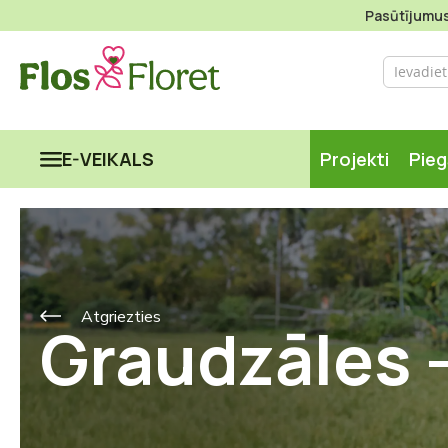
Pasūtījumus 
E-VEIKALS
Projekti
Pie
Atgriezties
Graudzāles -