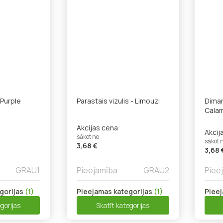
Purple
Parastais vizulis - Limouzi
Diman
Calam
Akcijas cena
Akcij
sākot no
sākot 
3,68 €
3,68 
GRAU1
Pieejamība
GRAU2
Piee
gorijas
(1)
Pieejamas kategorijas
(1)
Pieej
gorijas
Skatīt kategorijas