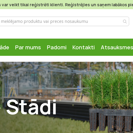
var veikt tikai reģistrēti klienti. Reģistrējies un saņem labākos 
gāde
Par mums
Padomi
Kontakti
Atsauksme
 Stādi