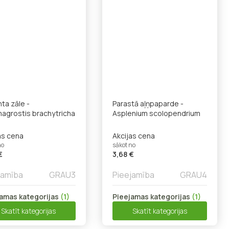
ta zāle -
Parastā aļņpaparde -
agrostis brachytricha
Asplenium scolopendrium
as cena
Akcijas cena
no
sākot no
€
3,68 €
jamība
GRAU3
Pieejamība
GRAU4
amas kategorijas
(1)
Pieejamas kategorijas
(1)
Skatīt kategorijas
Skatīt kategorijas