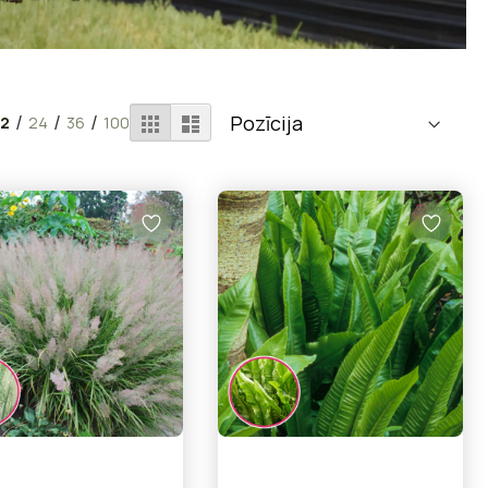
Apskatīt
Režģis
Saraksts
/
/
/
12
24
36
100
kā