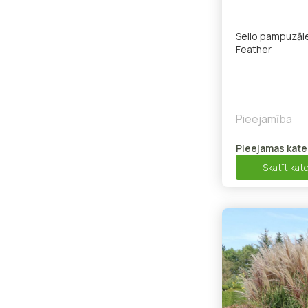
Sello pampuzāle
Feather
Pieejamība
Pieejamas kate
Skatīt kate