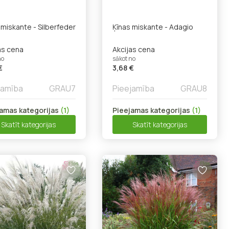
 miskante - Silberfeder
Ķīnas miskante - Adagio
as cena
Akcijas cena
no
sākot no
€
3,68 €
jamība
GRAU7
Pieejamība
GRAU8
amas kategorijas
(1)
Pieejamas kategorijas
(1)
Skatīt kategorijas
Skatīt kategorijas