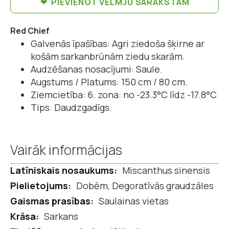
PIEVIENOT VĒLMJU SARAKSTAM
Red Chief
Galvenās īpašības: Agri ziedoša šķirne ar
košām sarkanbrūnām ziedu skarām.
Audzēšanas nosacījumi: Saule.
Augstums / Platums: 150 cm / 80 cm.
Ziemcietība: 6. zona: no -23.3°C līdz -17.8°C
Tips: Daudzgadīgs.
Vairāk informācijas
Vairāk
Miscanthus sinensis
informācijas
Dobēm, Degoratīvās graudzāles
Saulainas vietas
Sarkans