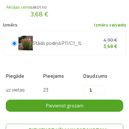
Akcijas cena
sākot no
3,68 €
Izmērs
Izmēru ceļvedis
4,90 €
Stāds podiņā P11/C1_1L
3,68 €
Piegāde
Pieejams
Daudzums
uz vietas
23
Pievienot grozam