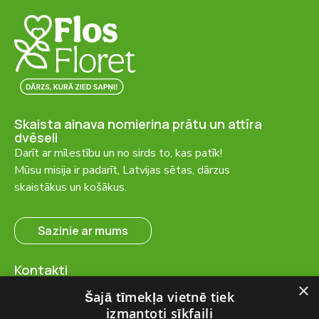
Skaista ainava nomierina prātu un attīra
dvēseli
Darīt ar mīlestību un no sirds to, kas patīk!
Mūsu misija ir padarīt, Latvijas sētas, dārzus
skaistākus un košākus.
Sazinie ar mums
Kontakti
SIA “FlosFloret”
×
Šajā tīmekļa vietnē tiek
Ventspils nov., Ugāles pag.,
izmantoti sīkfaili