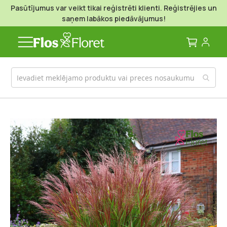
Pasūtījumus var veikt tikai reģistrēti klienti. Reģistrējies un
saņem labākos piedāvājumus!
Mans g
Iet
uz
galerijas
beigām