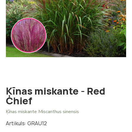
Iet
uz
galerijas
sākumu
Ķīnas miskante - Red
Chief
Ķīnas miskante
|
Miscanthus sinensis
Artikuls: GRAU12