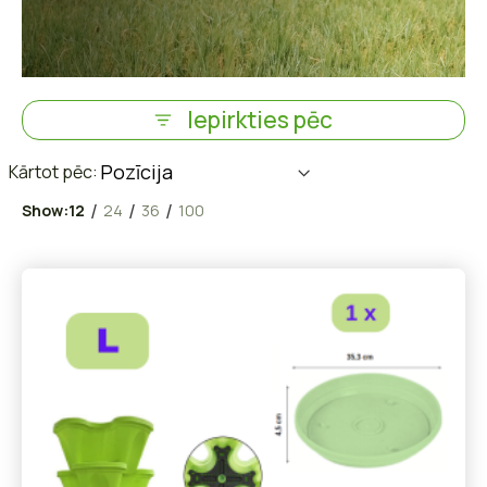
Iepirkties pēc
/
/
/
Show:
12
24
36
100