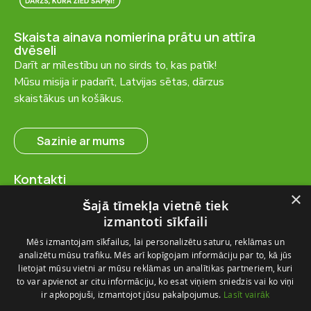
Skaista ainava nomierina prātu un attīra
dvēseli
Darīt ar mīlestību un no sirds to, kas patīk!
Mūsu misija ir padarīt, Latvijas sētas, dārzus
skaistākus un košākus.
Sazinie ar mums
Kontakti
SIA “FlosFloret”
×
Šajā tīmekļa vietnē tiek
Ventspils nov., Ugāles pag.,
izmantoti sīkfaili
Ugāle, “Salas” – 23, LV-3615
Mēs izmantojam sīkfailus, lai personalizētu saturu, reklāmas un
+371 28 767 262
analizētu mūsu trafiku. Mēs arī kopīgojam informāciju par to, kā jūs
info@flosfloret.com
lietojat mūsu vietni ar mūsu reklāmas un analītikas partneriem, kuri
to var apvienot ar citu informāciju, ko esat viņiem sniedzis vai ko viņi
Noderīga informācija
ir apkopojuši, izmantojot jūsu pakalpojumus.
Lasīt vairāk