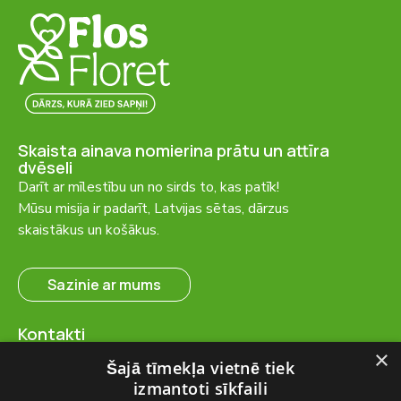
Skaista ainava nomierina prātu un attīra
dvēseli
Darīt ar mīlestību un no sirds to, kas patīk!
Mūsu misija ir padarīt, Latvijas sētas, dārzus
skaistākus un košākus.
Sazinie ar mums
Kontakti
SIA “FlosFloret”
×
Šajā tīmekļa vietnē tiek
Ventspils nov., Ugāles pag.,
izmantoti sīkfaili
Ugāle, “Salas” – 23, LV-3615