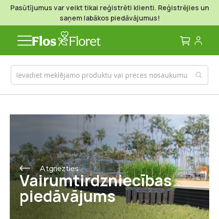
Pasūtījumus var veikt tikai reģistrēti klienti. Reģistrējies un
saņem labākos piedāvājumus!
Mans g
Atgriezties
Vairumtirdzniecības
piedāvājums