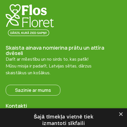
Skaista ainava nomierina prātu un attīra
dvēseli
Darīt ar mīlestību un no sirds to, kas patīk!
Mūsu misija ir padarīt, Latvijas sētas, dārzus
skaistākus un košākus.
Sazinie ar mums
Kontakti
SIA “FlosFloret”
×
Šajā tīmekļa vietnē tiek
Ventspils nov., Ugāles pag.,
izmantoti sīkfaili
Ugāle, “Salas” – 23, LV-3615