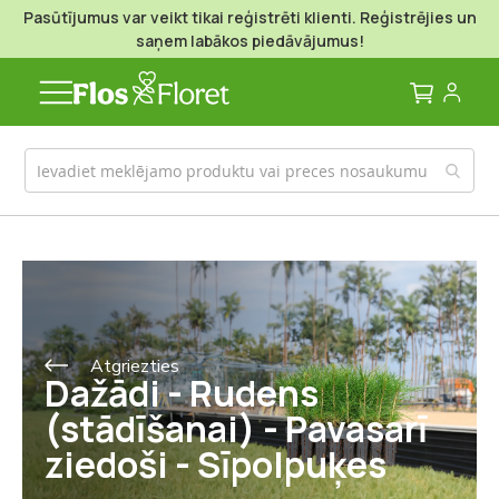
Pasūtījumus var veikt tikai reģistrēti klienti. Reģistrējies un
saņem labākos piedāvājumus!
Mans g
Atgriezties
Dažādi - Rudens
(stādīšanai) - Pavasarī
ziedoši - Sīpolpuķes