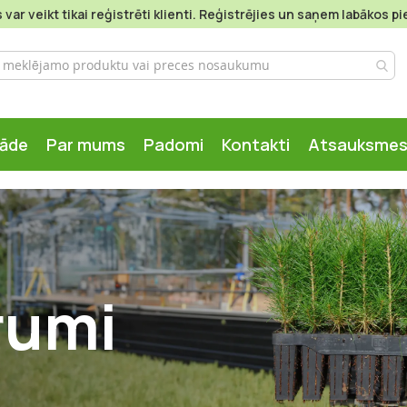
var veikt tikai reģistrēti klienti. Reģistrējies un saņem labākos 
gāde
Par mums
Padomi
Kontakti
Atsauksme
rumi