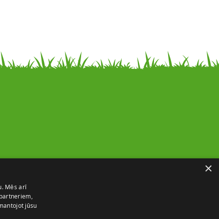
Noderīga informācija
×
Par mums
u. Mēs arī
Piegādes un atgriešana
 partneriem,
Kontakti
zmantojot jūsu
Izmēru ceļvedis