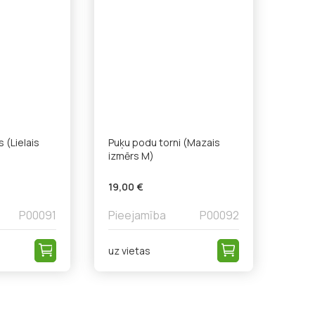
 (Lielais
Puķu podu torni (Mazais
izmērs M)
19,00 €
P00091
Pieejamība
P00092
uz vietas