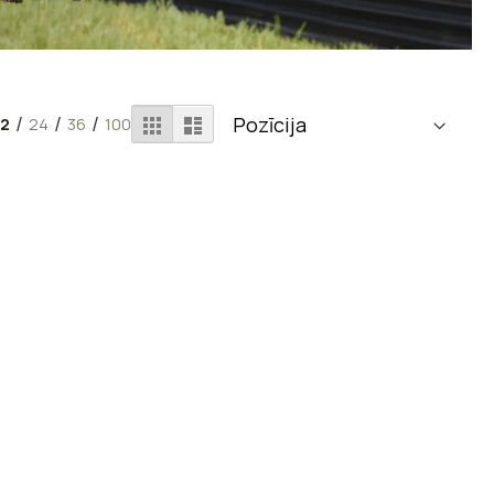
Apskatīt
Režģis
Saraksts
/
/
/
12
24
36
100
kā