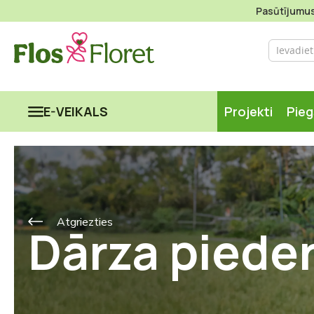
Pasūtījumus 
E-VEIKALS
Projekti
Pie
Atgriezties
Dārza piede