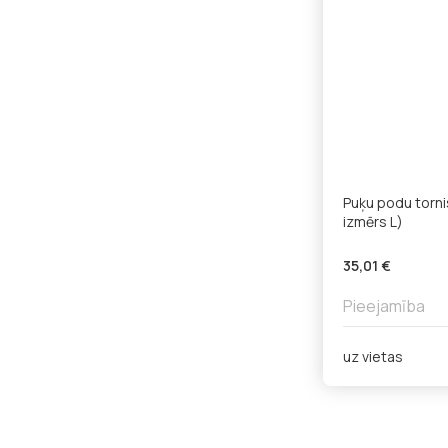
Puķu podu tornis
izmērs L)
35,01 €
Pieejamība
uz vietas