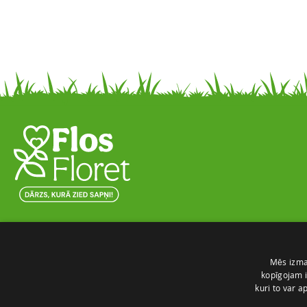
Skaista ainava nomierina prātu un attīra
dvēseli
Darīt ar mīlestību un no sirds to, kas patīk!
Mēs izman
Mūsu misija ir padarīt, Latvijas sētas, dārzus
kopīgojam i
kuri to var a
skaistākus un košākus.