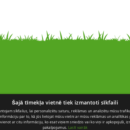
Kontakti
Šajā tīmekļa vietnē tiek izmantoti sīkfaili
SIA “FlosFloret”
Ventspils nov., Ugāles pag.,
tojam sīkfailus, lai personalizētu saturu, reklāmas un analizētu mūsu trafik
nformāciju par to, kā jūs lietojat mūsu vietni ar mūsu reklāmas un analītikas
Ugāle, “Salas” – 23, LV-3615
pvienot ar citu informāciju, ko esat viņiem sniedzis vai ko viņi ir apkopojuši, i
+371 28 767 262
pakalpojumus.
Lasīt vairāk