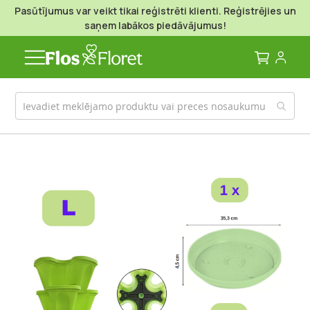
Pasūtījumus var veikt tikai reģistrēti klienti. Reģistrējies un
saņem labākos piedāvājumus!
Mans g
Iet
uz
galerijas
beigām