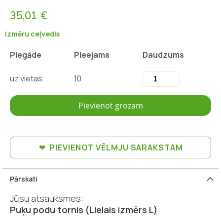
35,01 €
Izmēru ceļvedis
Piegāde
Pieejams
Daudzums
uz vietas
10
Pievienot grozam
PIEVIENOT VĒLMJU SARAKSTAM
Pārskati
Jūsu atsauksmes:
Puķu podu tornis (Lielais izmērs L)