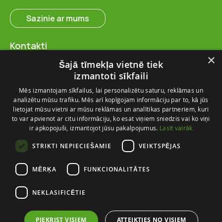
Sazinie ar mums
Kontakti
SIA “FlosFloret”
×
Šajā tīmekļa vietnē tiek
Ventspils nov., Ugāles pag.,
izmantoti sīkfaili
Ugāle, “Salas” – 23, LV-3615
Mēs izmantojam sīkfailus, lai personalizētu saturu, reklāmas un
+371 28 767 262
analizētu mūsu trafiku. Mēs arī kopīgojam informāciju par to, kā jūs
info@flosfloret.com
lietojat mūsu vietni ar mūsu reklāmas un analītikas partneriem, kuri
to var apvienot ar citu informāciju, ko esat viņiem sniedzis vai ko viņi
Noderīga informācija
ir apkopojuši, izmantojot jūsu pakalpojumus.
Lasīt vairāk
Par mums
STRIKTI NEPIECIEŠAMIE
VEIKTSPĒJAS
Piegādes un atgriešana
Kontakti
MĒRĶA
FUNKCIONALITĀTES
Izmēru ceļvedis
NEKLASIFICĒTIE
PIEKRIST VISIEM
ATTEIKTIES NO VISIEM