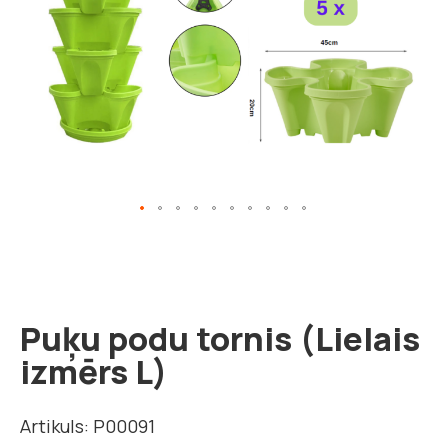
Iet
uz
galerijas
sākumu
Puķu podu tornis (Lielais
izmērs L)
Artikuls: P00091