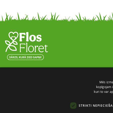
Skaista ainava nomierina prātu un attīra
dvēseli
Darīt ar mīlestību un no sirds to, kas patīk!
Mēs izman
Mūsu misija ir padarīt, Latvijas sētas, dārzus
kopīgojam i
kuri to var a
skaistākus un košākus.
STRIKTI NEPIECIEŠ
Sazinie ar mums