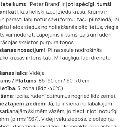
/ Ieteikums
: 'Peter Brand' ir
ļoti spēcīgi, tumši
ani kāti
, kas lieliski izceļ ziedu krāsu. Krūms ir
un parasti labi notur savu formu, taču pilnziedā, lai
ātu lielos ziedus no noliekšanās pēc lietus, viegls
ts var noderēt. Lapojums ir tumši zaļš un rudenī
krāsojas skaistos purpura toņos.
šanas nosacījumi
: Pilna saule nodrošinās
ļāko krāsas intensitāti. Mīl auglīgu, labi drenētu
.
šanas laiks
: Vidēja.
ums / Platums
: 85–90 cm / 60–70 cm.
ietība
: 3. zona (līdz -40°C).
ošana
: Izcila; rudenī dzinumus nogriež līdz zemei.
rieztajiem ziediem
:
Jā
, tā ir viena no labākajām
sarkanajām šķirnēm vāzēm, jo ziedi ir ļoti noturīgi.
hm (pirms 1937), Vidēji vēlu ziedoša, ziedlapiņu
aboti, dara ziedu mirdzošu, kompakts cers ar biezu