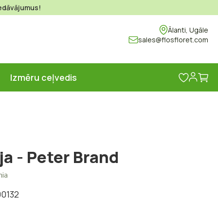
piedāvājumus!
Ālanti, Ugāle
sales@flosfloret.com
Ma
s
Izmēru ceļvedis
ja - Peter Brand
nia
00132