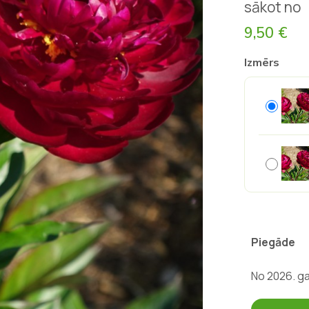
sākot no
9,50 €
Izmērs
Piegāde
No 2026. g