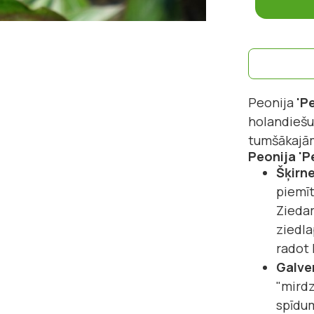
Peonija
'P
holandiešu 
tumšākajām
Peonija 'P
Šķirn
piemīt
Ziedam
ziedla
radot 
Galve
"mirdz
spīdum