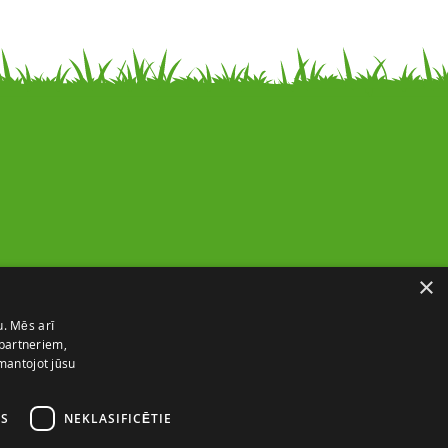
Noderīga informācija
×
Par mums
u. Mēs arī
Piegādes un atgriešana
 partneriem,
Kontakti
zmantojot jūsu
Izmēru ceļvedis
ES
NEKLASIFICĒTIE