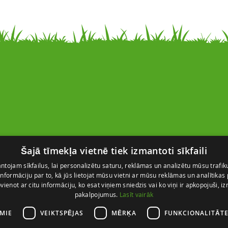
Kontakti
Šajā tīmekļa vietnē tiek izmantoti sīkfaili
SIA “FlosFloret”
Ventspils nov., Ugāles pag.,
tojam sīkfailus, lai personalizētu saturu, reklāmas un analizētu mūsu trafik
nformāciju par to, kā jūs lietojat mūsu vietni ar mūsu reklāmas un analītikas
Ugāle, “Salas” – 23, LV-3615
pvienot ar citu informāciju, ko esat viņiem sniedzis vai ko viņi ir apkopojuši, i
+371 28 767 262
pakalpojumus.
Lasīt vairāk
info@flosfloret.com
AMIE
VEIKTSPĒJAS
MĒRĶA
FUNKCIONALITĀT