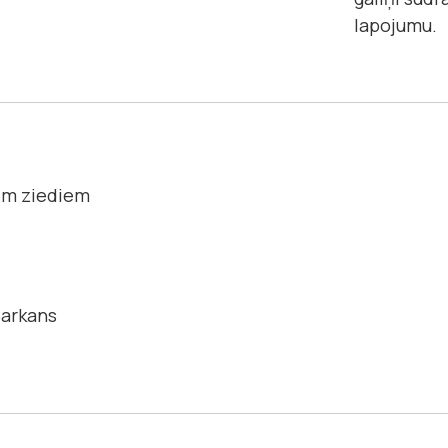
lapojumu.
em ziediem
Sarkans