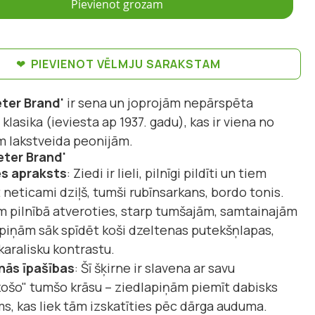
Pievienot grozam
PIEVIENOT VĒLMJU SARAKSTAM
eter Brand'
ir sena un joprojām nepārspēta
klasika (ieviesta ap 1937. gadu), kas ir viena no
 lakstveida peonijām.
eter Brand'
es apraksts
: Ziedi ir lieli, pilnīgi pildīti un tiem
 neticami dziļš, tumši rubīnsarkans, bordo tonis.
 pilnībā atveroties, starp tumšajām, samtainajām
piņām sāk spīdēt koši dzeltenas putekšņlapas,
karalisku kontrastu.
nās īpašības
: Šī šķirne ir slavena ar savu
ošo" tumšo krāsu – ziedlapiņām piemīt dabisks
s, kas liek tām izskatīties pēc dārga auduma.