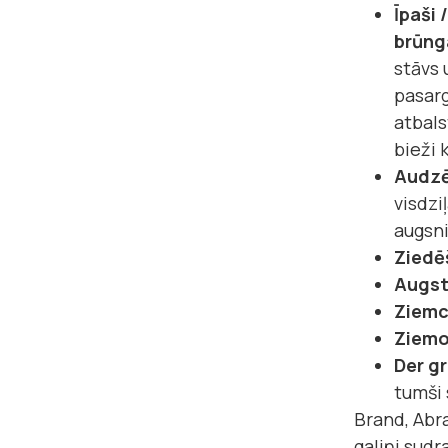
Īpaši 
brūng
stāvs 
pasarg
atbals
bieži 
Audzē
visdzi
augsni
Ziedē
Augst
Ziemc
Ziem
Der g
tumši 
Brand, Abra
galiņi sudr