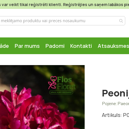
var veikt tikai reģistrēti klienti. Reģistrējies un saņem labākos 
gāde
Par mums
Padomi
Kontakti
Atsauksme
Peoni
Pojene
|
Paeo
Artikuls: P