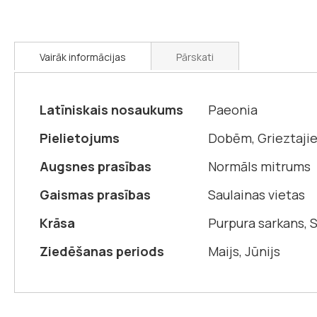
Vairāk informācijas
Pārskati
Vairāk
Latīniskais nosaukums
Paeonia
informācijas
Pielietojums
Dobēm, Grieztaji
Augsnes prasības
Normāls mitrums
Gaismas prasības
Saulainas vietas
Krāsa
Purpura sarkans, 
Ziedēšanas periods
Maijs, Jūnijs