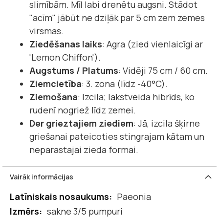
slimībām. Mīl labi drenētu augsni. Stādot
"acīm" jābūt ne dziļāk par 5 cm zem zemes
virsmas.
Ziedēšanas laiks
: Agra (zied vienlaicīgi ar
'Lemon Chiffon').
Augstums / Platums
: Vidēji 75 cm / 60 cm.
Ziemcietība
: 3. zona (līdz -40°C).
Ziemošana
: Izcila; lakstveida hibrīds, ko
rudenī nogriež līdz zemei.
Der grieztajiem ziediem
: Jā, izcila šķirne
griešanai pateicoties stingrajam kātam un
neparastajai zieda formai.
Vairāk informācijas
Vairāk
Paeonia
informācijas
sakne 3/5 pumpuri