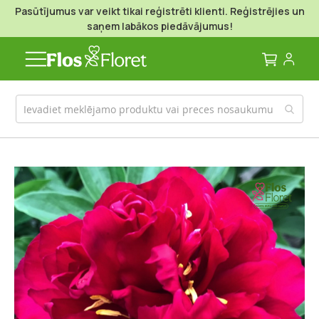
Pasūtījumus var veikt tikai reģistrēti klienti. Reģistrējies un
saņem labākos piedāvājumus!
Mans g
Iet
uz
galerijas
beigām