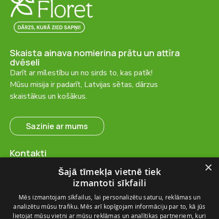
Skaista ainava nomierina prātu un attīra
dvēseli
Darīt ar mīlestību un no sirds to, kas patīk!
Mūsu misija ir padarīt, Latvijas sētas, dārzus
skaistākus un košākus.
Sazinie ar mums
Kontakti
SIA “FlosFloret”
×
Šajā tīmekļa vietnē tiek
Ventspils nov., Ugāles pag.,
izmantoti sīkfaili
Ugāle, “Salas” – 23, LV-3615
Mēs izmantojam sīkfailus, lai personalizētu saturu, reklāmas un
+371 28 767 262
analizētu mūsu trafiku. Mēs arī kopīgojam informāciju par to, kā jūs
info@flosfloret.com
lietojat mūsu vietni ar mūsu reklāmas un analītikas partneriem, kuri