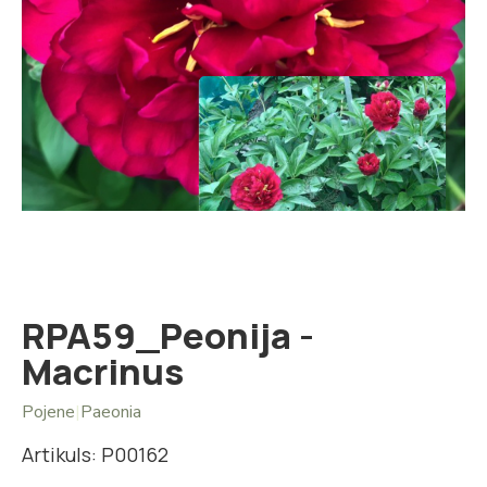
Iet
uz
galerijas
sākumu
RPA59_Peonija -
Macrinus
Pojene
|
Paeonia
Artikuls: P00162