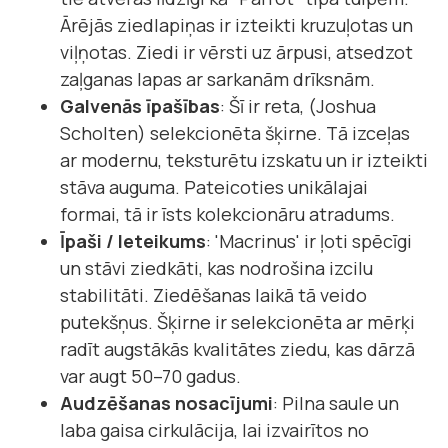
Ārējās ziedlapiņas ir izteikti kruzuļotas un
viļņotas. Ziedi ir vērsti uz ārpusi, atsedzot
zaļganas lapas ar sarkanām drīksnām.
Galvenās īpašības
: Šī ir reta, (Joshua
Scholten) selekcionēta šķirne. Tā izceļas
ar modernu, teksturētu izskatu un ir izteikti
stāva auguma. Pateicoties unikālajai
formai, tā ir īsts kolekcionāru atradums.
Īpaši / Ieteikums
: 'Macrinus' ir ļoti spēcīgi
un stāvi ziedkāti, kas nodrošina izcilu
stabilitāti. Ziedēšanas laikā tā veido
putekšņus. Šķirne ir selekcionēta ar mērķi
radīt augstākās kvalitātes ziedu, kas dārzā
var augt 50–70 gadus.
Audzēšanas nosacījumi
: Pilna saule un
laba gaisa cirkulācija, lai izvairītos no