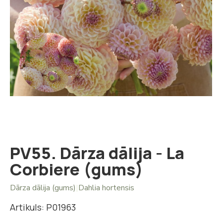
Iet
uz
galerijas
sākumu
PV55. Dārza dālija - La
Corbiere (gums)
Dārza dālija (gums)
|
Dahlia hortensis
Artikuls: P01963