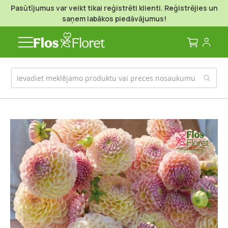
Pasūtījumus var veikt tikai reģistrēti klienti. Reģistrējies un
saņem labākos piedāvājumus!
Mans g
Iet
uz
galerijas
beigām