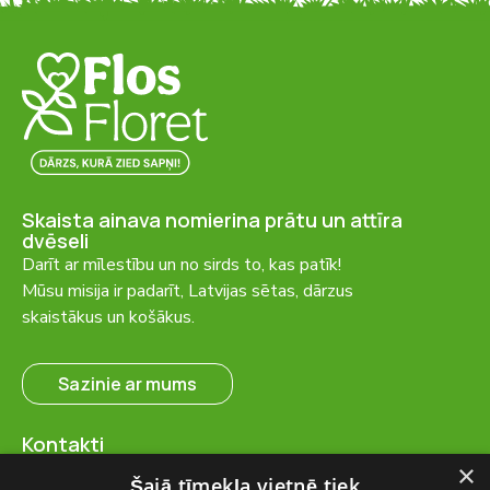
Skaista ainava nomierina prātu un attīra
dvēseli
Darīt ar mīlestību un no sirds to, kas patīk!
Mūsu misija ir padarīt, Latvijas sētas, dārzus
skaistākus un košākus.
Sazinie ar mums
Kontakti
SIA “FlosFloret”
×
Šajā tīmekļa vietnē tiek