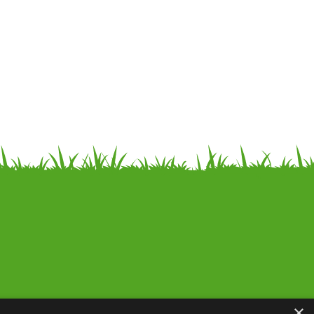
Noderīga informācija
×