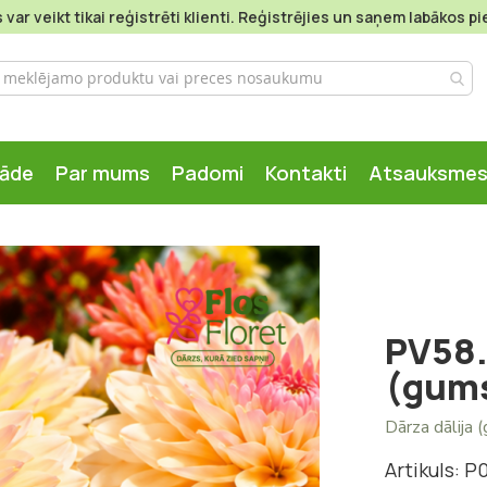
var veikt tikai reģistrēti klienti. Reģistrējies un saņem labākos 
gāde
Par mums
Padomi
Kontakti
Atsauksme
PV58.
(gum
Dārza dālija 
Artikuls: P