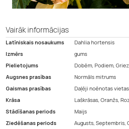
Iet
uz
Vairāk informācijas
galerijas
sākumu
Vairāk
Latīniskais nosaukums
Dahlia hortensis
informācijas
Izmērs
gums
Pielietojums
Dobēm, Podiem, Griez
Augsnes prasības
Normāls mitrums
Gaismas prasības
Daļēji noēnotas vietas,
Krāsa
Laškrāsas, Oranžs, Ro
Stādīšanas periods
Maijs
Ziedēšanas periods
Augusts, Septembris, 