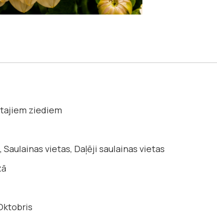
tajiem ziediem
 Saulainas vietas, Daļēji saulainas vietas
zā
Oktobris