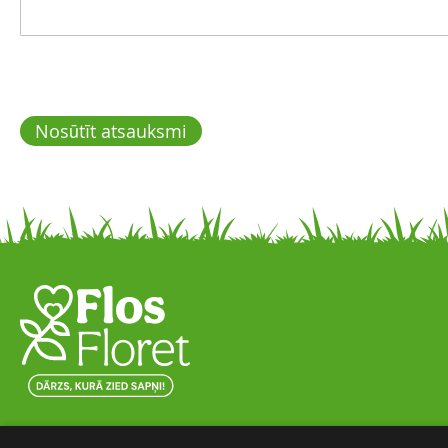
Nosūtīt atsauksmi
Skaista ainava nomierina prātu un attīra