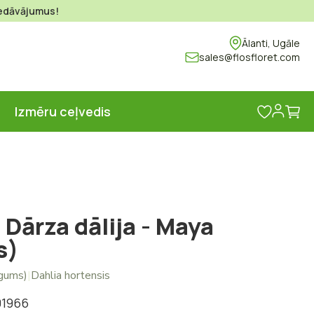
piedāvājumus!
Ālanti, Ugāle
sales@flosfloret.com
Ma
s
Izmēru ceļvedis
 Dārza dālija - Maya
s)
(gums)
|
Dahlia hortensis
01966