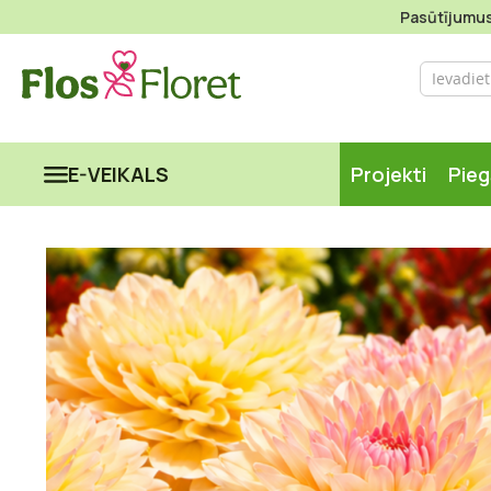
Pasūtījumus 
E-VEIKALS
Projekti
Pie
Iet
uz
galerijas
beigām