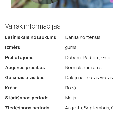
Iet
uz
Vairāk informācijas
galerijas
sākumu
Vairāk
Latīniskais nosaukums
Dahlia hortensis
informācijas
Izmērs
gums
Pielietojums
Dobēm, Podiem, Griez
Augsnes prasības
Normāls mitrums
Gaismas prasības
Daļēji noēnotas vietas,
Krāsa
Rozā
Stādīšanas periods
Maijs
Ziedēšanas periods
Augusts, Septembris, 