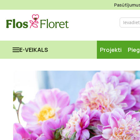
Pasūtījumus 
E-VEIKALS
Projekti
Pie
Iet
uz
galerijas
beigām