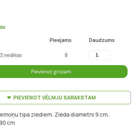
dis
Pieejams
Daudzums
13.nedēļas
8
Pievienot grozam
PIEVIENOT VĒLMJU SARAKSTAM
anemoņu tipa ziediem. Zieda diametrs 9 cm.
 90 cm