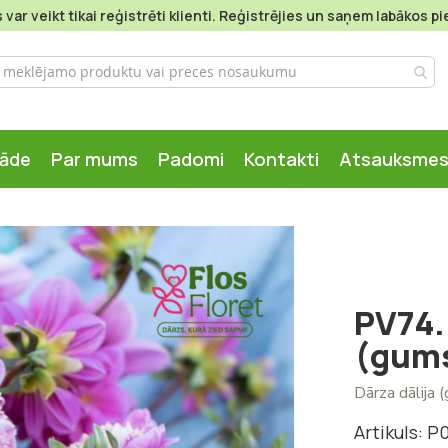
var veikt tikai reģistrēti klienti. Reģistrējies un saņem labākos 
gāde
Par mums
Padomi
Kontakti
Atsauksme
PV74. 
(gum
Dārza dālija 
Artikuls: P