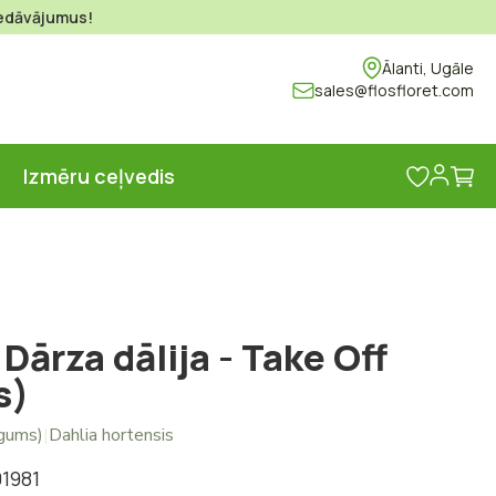
piedāvājumus!
Ālanti, Ugāle
sales@flosfloret.com
Ma
s
Izmēru ceļvedis
Dārza dālija - Take Off
s)
(gums)
|
Dahlia hortensis
01981