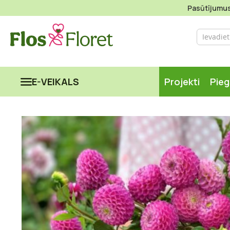
Pasūtījumus 
E-VEIKALS
Projekti
Pie
Iet
uz
galerijas
beigām