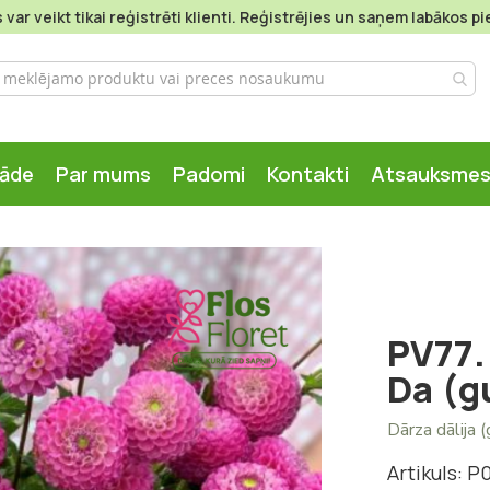
var veikt tikai reģistrēti klienti. Reģistrējies un saņem labākos 
gāde
Par mums
Padomi
Kontakti
Atsauksme
PV77. 
Da (
Dārza dālija 
Artikuls: P