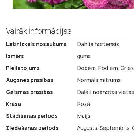
Iet
uz
Vairāk informācijas
galerijas
sākumu
Vairāk
Latīniskais nosaukums
Dahlia hortensis
informācijas
Izmērs
gums
Pielietojums
Dobēm, Podiem, Griez
Augsnes prasības
Normāls mitrums
Gaismas prasības
Daļēji noēnotas vietas,
Krāsa
Rozā
Stādīšanas periods
Maijs
Ziedēšanas periods
Augusts, Septembris, 