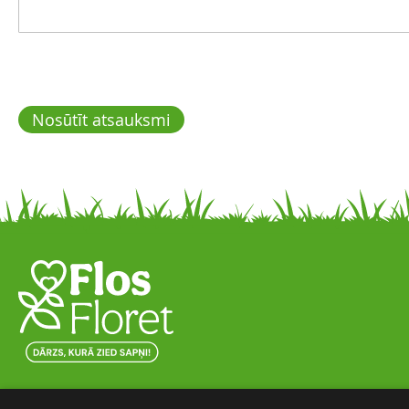
Nosūtīt atsauksmi
Skaista ainava nomierina prātu un attīra