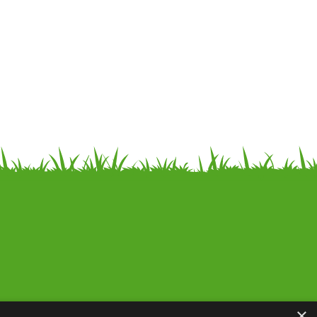
Noderīga informācija
×