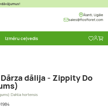
piedāvājumus!
Ālanti, Ugāle
sales@flosfloret.com
Ma
s
Izmēru ceļvedis
Dārza dālija - Zippity Do
gums)
(gums)
|
Dahlia hortensis
01984