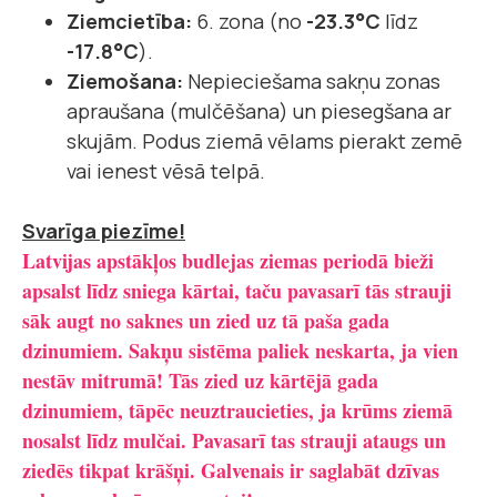
Ziemcietība:
6. zona (no
-23.3°C
līdz
-17.8°C
).
Ziemošana:
Nepieciešama sakņu zonas
apraušana (mulčēšana) un piesegšana ar
skujām. Podus ziemā vēlams pierakt zemē
vai ienest vēsā telpā.
Svarīga piezīme!
Latvijas apstākļos budlejas ziemas periodā bieži
apsalst līdz sniega kārtai, taču pavasarī tās strauji
sāk augt no saknes un zied uz tā paša gada
dzinumiem. Sakņu sistēma paliek neskarta, ja vien
nestāv mitrumā! Tās zied uz kārtējā gada
dzinumiem, tāpēc neuztraucieties, ja krūms ziemā
nosalst līdz mulčai. Pavasarī tas strauji ataugs un
ziedēs tikpat krāšņi. Galvenais ir saglabāt dzīvas