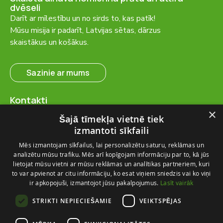
dvēseli
Darīt ar mīlestību un no sirds to, kas patīk!
Mūsu misija ir padarīt, Latvijas sētas, dārzus
skaistākus un košākus.
Sazinie ar mums
Kontakti
SIA “FlosFloret”
×
Šajā tīmekļa vietnē tiek
Ventspils nov., Ugāles pag.,
izmantoti sīkfaili
Ugāle, “Salas” – 23, LV-3615
Mēs izmantojam sīkfailus, lai personalizētu saturu, reklāmas un
+371 28 767 262
analizētu mūsu trafiku. Mēs arī kopīgojam informāciju par to, kā jūs
info@flosfloret.com
lietojat mūsu vietni ar mūsu reklāmas un analītikas partneriem, kuri
to var apvienot ar citu informāciju, ko esat viņiem sniedzis vai ko viņi
Noderīga informācija
ir apkopojuši, izmantojot jūsu pakalpojumus.
Lasīt vairāk
Par mums
STRIKTI NEPIECIEŠAMIE
VEIKTSPĒJAS
Piegādes un atgriešana
Kontakti