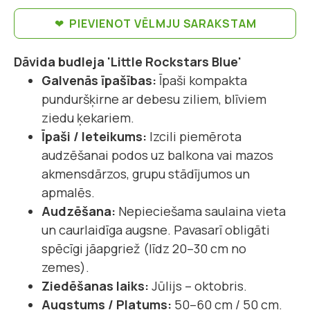
PIEVIENOT VĒLMJU SARAKSTAM
Dāvida budleja 'Little Rockstars Blue'
Galvenās īpašības:
Īpaši kompakta
punduršķirne ar debesu ziliem, blīviem
ziedu ķekariem.
Īpaši / Ieteikums:
Izcili piemērota
audzēšanai podos uz balkona vai mazos
akmensdārzos, grupu stādījumos un
apmalēs.
Audzēšana:
Nepieciešama saulaina vieta
un caurlaidīga augsne. Pavasarī obligāti
spēcīgi jāapgriež (līdz 20–30 cm no
zemes).
Ziedēšanas laiks:
Jūlijs – oktobris.
Augstums / Platums:
50–60 cm / 50 cm.