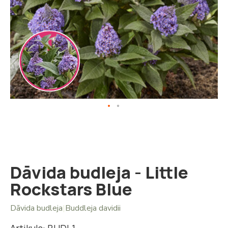
Iet
uz
galerijas
sākumu
Dāvida budleja - Little
Rockstars Blue
Dāvida budleja
|
Buddleja davidii