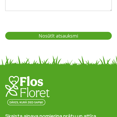
Nosūtīt atsauksmi
Skaista ainava nomierina prātu un attīra