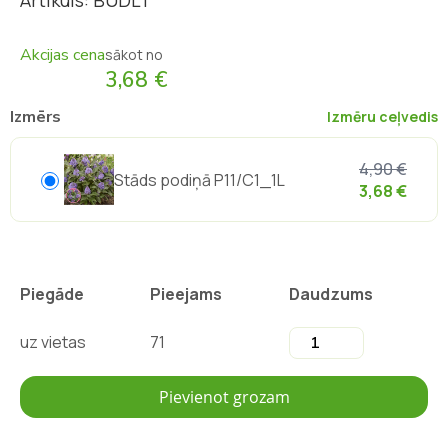
Artikuls: BUDL1
Akcijas cena
sākot no
3,68 €
Izmērs
Izmēru ceļvedis
4,90 €
Stāds podiņā P11/C1_1L
3,68 €
Piegāde
Pieejams
Daudzums
uz vietas
71
Pievienot grozam