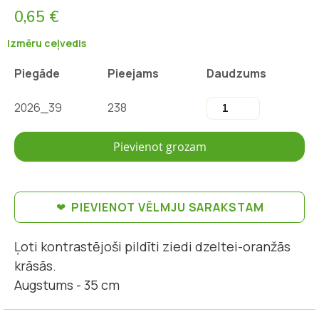
0,65 €
Izmēru ceļvedis
Piegāde
Pieejams
Daudzums
2026_39
238
Pievienot grozam
PIEVIENOT VĒLMJU SARAKSTAM
Ļoti kontrastējoši pildīti ziedi dzeltei-oranžās
krāsās.
Augstums - 35 cm