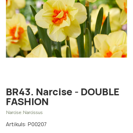
Iet
uz
galerijas
sākumu
BR43. Narcise - DOUBLE
FASHION
Narcise
|
Narcissus
Artikuls: P00207