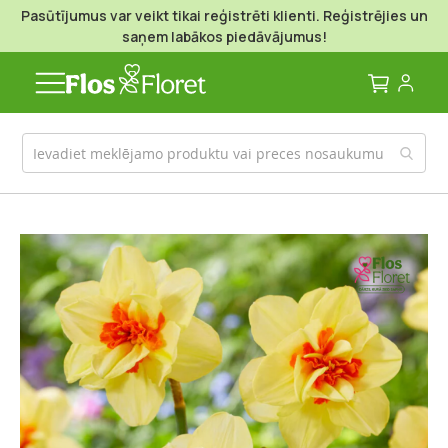
Pasūtījumus var veikt tikai reģistrēti klienti. Reģistrējies un
saņem labākos piedāvājumus!
Mans g
Iet
uz
galerijas
beigām