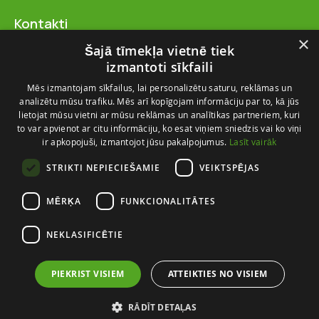
Kontakti
SIA “FlosFloret”
×
Šajā tīmekļa vietnē tiek
Ventspils nov., Ugāles pag.,
izmantoti sīkfaili
Ugāle, “Salas” – 23, LV-3615
Mēs izmantojam sīkfailus, lai personalizētu saturu, reklāmas un
+371 28 767 262
analizētu mūsu trafiku. Mēs arī kopīgojam informāciju par to, kā jūs
info@flosfloret.com
lietojat mūsu vietni ar mūsu reklāmas un analītikas partneriem, kuri
to var apvienot ar citu informāciju, ko esat viņiem sniedzis vai ko viņi
Noderīga informācija
ir apkopojuši, izmantojot jūsu pakalpojumus.
Lasīt vairāk
Par mums
STRIKTI NEPIECIEŠAMIE
VEIKTSPĒJAS
Piegādes un atgriešana
Kontakti
MĒRĶA
FUNKCIONALITĀTES
Izmēru ceļvedis
NEKLASIFICĒTIE
PIEKRIST VISIEM
ATTEIKTIES NO VISIEM
© FlosFloret 2026. Visas tiesības aizsargātas
Lietošanas noteikumi
RĀDĪT DETAĻAS
Privātuma Politika