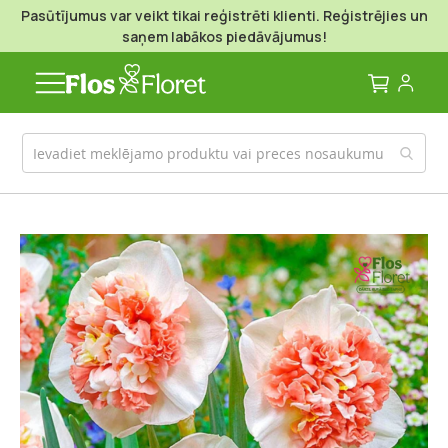
Pasūtījumus var veikt tikai reģistrēti klienti. Reģistrējies un
saņem labākos piedāvājumus!
Mans g
Iet
uz
galerijas
beigām