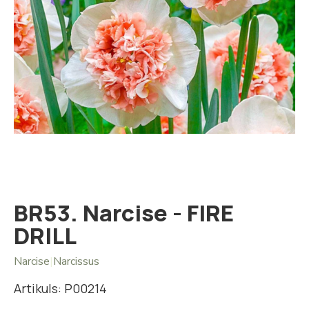
Iet
uz
galerijas
sākumu
BR53. Narcise - FIRE
DRILL
Narcise
|
Narcissus
Artikuls: P00214