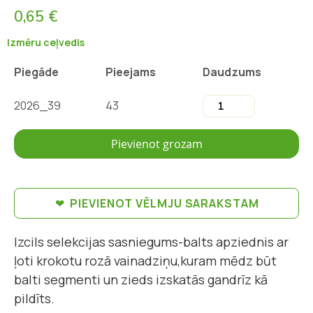
0,65 €
Izmēru ceļvedis
Piegāde
Pieejams
Daudzums
2026_39
43
Pievienot grozam
PIEVIENOT VĒLMJU SARAKSTAM
Izcils selekcijas sasniegums-balts apziednis ar
ļoti krokotu rozā vainadziņu,kuram mēdz būt
balti segmenti un zieds izskatās gandrīz kā
pildīts.