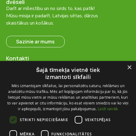
dvēseli
Darīt ar mīlestību un no sirds to, kas patīk!
Mūsu misija ir padarīt, Latvijas sētas, dārzus
skaistākus un košākus.
Sazinie ar mums
Kontakti
SIA “FlosFloret”
×
Šajā tīmekļa vietnē tiek
Ventspils nov., Ugāles pag.,
izmantoti sīkfaili
Ugāle, “Salas” – 23, LV-3615
Mēs izmantojam sīkfailus, lai personalizētu saturu, reklāmas un
+371 28 767 262
analizētu mūsu trafiku. Mēs arī kopīgojam informāciju par to, kā jūs
info@flosfloret.com
lietojat mūsu vietni ar mūsu reklāmas un analītikas partneriem, kuri
to var apvienot ar citu informāciju, ko esat viņiem sniedzis vai ko viņi
Noderīga informācija
ir apkopojuši, izmantojot jūsu pakalpojumus.
Lasīt vairāk
Par mums
STRIKTI NEPIECIEŠAMIE
VEIKTSPĒJAS
Piegādes un atgriešana
Kontakti
MĒRĶA
FUNKCIONALITĀTES