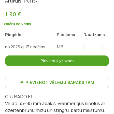
Artikuls: P01137
1,90 €
Izmēru ceļvedis
Piegāde
Pieejams
Daudzums
no 2026.g. 13.nedēļas
146
Pievienot grozam
PIEVIENOT VĒLMJU SARAKSTAM
CRUSADO F1
Veido 65–85 mm apaļus, vienmērīgus sīpolus ar
dzeltenbrūnu mizu un stingru, baltu mīkstumu.