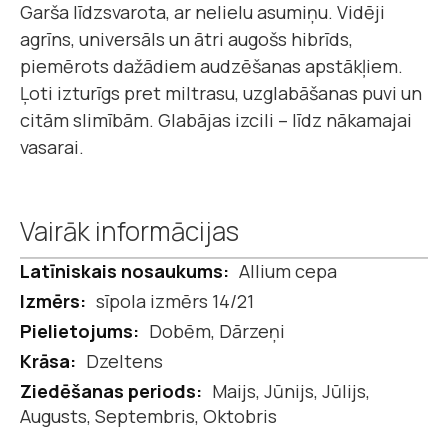
Garša līdzsvarota, ar nelielu asumiņu. Vidēji
agrīns, universāls un ātri augošs hibrīds,
piemērots dažādiem audzēšanas apstākļiem.
Ļoti izturīgs pret miltrasu, uzglabāšanas puvi un
citām slimībām. Glabājas izcili – līdz nākamajai
vasarai.
Vairāk informācijas
Vairāk
Allium cepa
informācijas
sīpola izmērs 14/21
Dobēm, Dārzeņi
Dzeltens
Maijs, Jūnijs, Jūlijs,
Augusts, Septembris, Oktobris