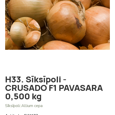
Iet
uz
galerijas
sākumu
H33. Sīksīpoli -
CRUSADO F1 PAVASARA
0,500 kg
Sīksīpoli
|
Allium cepa