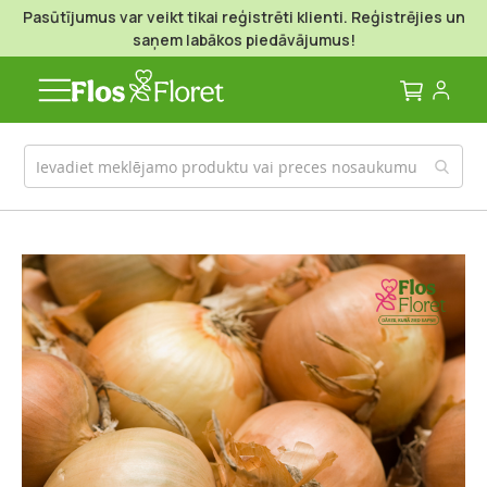
Pasūtījumus var veikt tikai reģistrēti klienti. Reģistrējies un
saņem labākos piedāvājumus!
Mans g
Iet
uz
galerijas
beigām