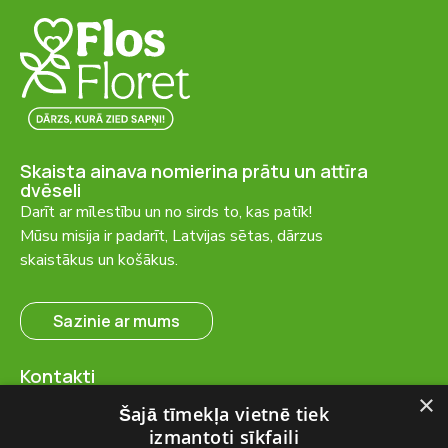
Skaista ainava nomierina prātu un attīra
dvēseli
Darīt ar mīlestību un no sirds to, kas patīk!
Mūsu misija ir padarīt, Latvijas sētas, dārzus
skaistākus un košākus.
Sazinie ar mums
Kontakti
SIA “FlosFloret”
×
Šajā tīmekļa vietnē tiek
Ventspils nov., Ugāles pag.,
izmantoti sīkfaili
Ugāle, “Salas” – 23, LV-3615