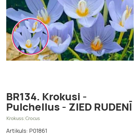
Iet
uz
galerijas
sākumu
BR134. Krokusi -
Pulchellus - ZIED RUDENĪ
Krokuss
|
Crocus
Artikuls: P01861