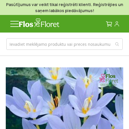
Pasūtījumus var veikt tikai reģistrēti klienti. Reģistrējies un
saņem labākos piedāvājumus!
Mans g
Iet
uz
galerijas
beigām