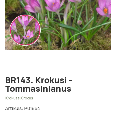
Iet
uz
galerijas
sākumu
BR143. Krokusi -
Tommasinianus
Krokuss
|
Crocus
Artikuls: P01864