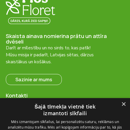
Skaista ainava nomierina prātu un attīra
dvēseli
Darīt ar mīlestību un no sirds to, kas patīk!
Mūsu misija ir padarīt, Latvijas sētas, dārzus
skaistākus un košākus.
Sazinie ar mums
Kontakti
SIA “FlosFloret”
×
Šajā tīmekļa vietnē tiek
Ventspils nov., Ugāles pag.,
izmantoti sīkfaili
Ugāle, “Salas” – 23, LV-3615
Mēs izmantojam sīkfailus, lai personalizētu saturu, reklāmas un
+371 28 767 262
analizētu mūsu trafiku. Mēs arī kopīgojam informāciju par to, kā jūs