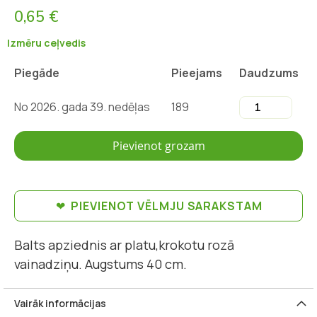
0,65 €
Izmēru ceļvedis
Piegāde
Pieejams
Daudzums
No 2026. gada 39. nedēļas
189
Pievienot grozam
PIEVIENOT VĒLMJU SARAKSTAM
Balts apziednis ar platu,krokotu rozā
vainadziņu. Augstums 40 cm.
Vairāk informācijas