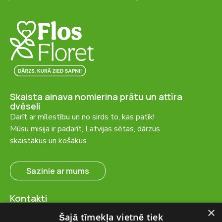
Skaista ainava nomierina prātu un attīra
dvēseli
Darīt ar mīlestību un no sirds to, kas patīk!
Mūsu misija ir padarīt, Latvijas sētas, dārzus
skaistākus un košākus.
Sazinie ar mums
Kontakti
SIA “FlosFloret”
×
Šajā tīmekļa vietnē tiek
Ventspils nov., Ugāles pag.,