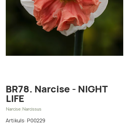
Iet
uz
galerijas
sākumu
BR78. Narcise - NIGHT
LIFE
Narcise
|
Narcissus
Artikuls: P00229