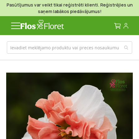
Pasūtījumus var veikt tikai reģistrēti klienti. Reģistrējies un
saņem labākos piedāvājumus!
Mans g
Iet
uz
galerijas
beigām