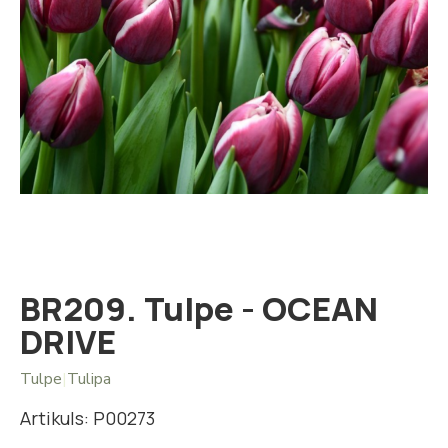
Iet
uz
galerijas
sākumu
BR209. Tulpe - OCEAN
DRIVE
Tulpe
|
Tulipa
Artikuls: P00273