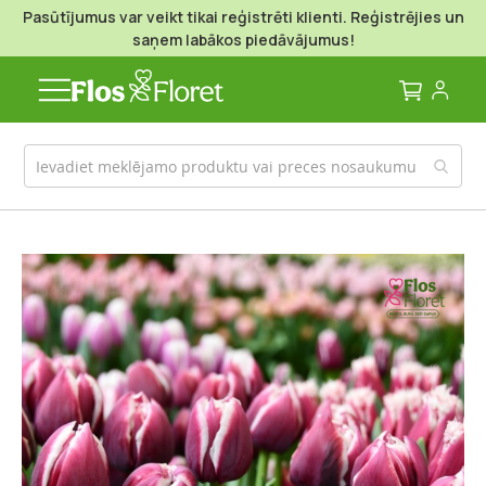
Pasūtījumus var veikt tikai reģistrēti klienti. Reģistrējies un
saņem labākos piedāvājumus!
Mans g
Iet
uz
galerijas
beigām