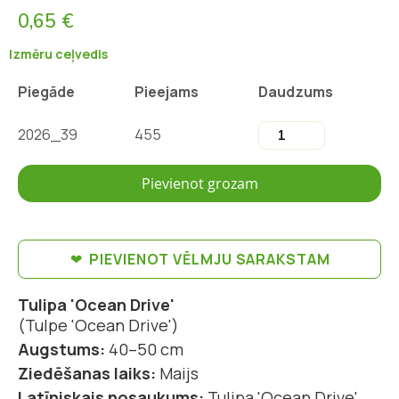
0,65 €
Izmēru ceļvedis
Piegāde
Pieejams
Daudzums
2026_39
455
Pievienot grozam
PIEVIENOT VĒLMJU SARAKSTAM
Tulipa 'Ocean Drive'
(Tulpe 'Ocean Drive')
Augstums:
40–50 cm
Ziedēšanas laiks:
Maijs
Latīniskais nosaukums:
Tulipa 'Ocean Drive'