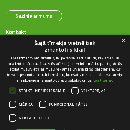
Sazinie ar mums
Kontakti
SIA “FlosFloret”
×
Šajā tīmekļa vietnē tiek
Ventspils nov., Ugāles pag.,
izmantoti sīkfaili
Ugāle, “Salas” – 23, LV-3615
Mēs izmantojam sīkfailus, lai personalizētu saturu, reklāmas un
+371 28 767 262
analizētu mūsu trafiku. Mēs arī kopīgojam informāciju par to, kā jūs
info@flosfloret.com
lietojat mūsu vietni ar mūsu reklāmas un analītikas partneriem, kuri
to var apvienot ar citu informāciju, ko esat viņiem sniedzis vai ko viņi
Noderīga informācija
ir apkopojuši, izmantojot jūsu pakalpojumus.
Lasīt vairāk
Par mums
STRIKTI NEPIECIEŠAMIE
VEIKTSPĒJAS
Piegādes un atgriešana
Kontakti
MĒRĶA
FUNKCIONALITĀTES
Izmēru ceļvedis
NEKLASIFICĒTIE