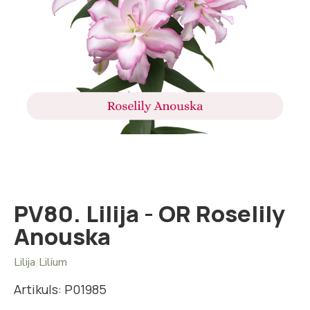
Iet
uz
galerijas
sākumu
PV80. Lilija - OR Roselily
Anouska
Lilija
|
Lilium
Artikuls: P01985