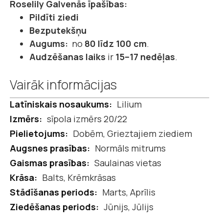
Roselily Galvenās īpašības:
Pildīti ziedi
Bezputekšņu
Augums:
no
80 līdz 100 cm
.
Audzēšanas laiks
ir
15–17 nedēļas
.
Vairāk informācijas
Vairāk
Lilium
informācijas
sīpola izmērs 20/22
Dobēm, Grieztajiem ziediem
Normāls mitrums
Saulainas vietas
Balts, Krēmkrāsas
Marts, Aprīlis
Jūnijs, Jūlijs