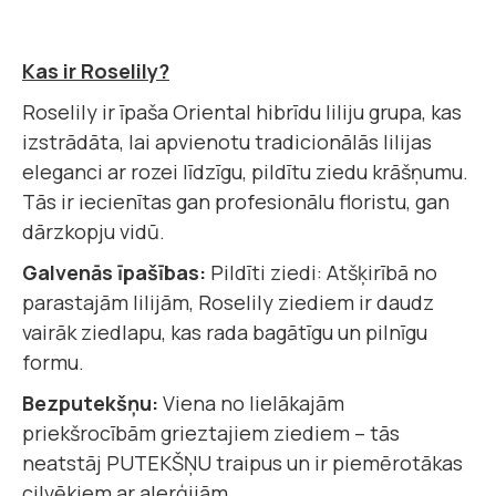
Kas ir Roselily?
Roselily ir īpaša Oriental hibrīdu liliju grupa, kas
izstrādāta, lai apvienotu tradicionālās lilijas
eleganci ar rozei līdzīgu, pildītu ziedu krāšņumu.
Tās ir iecienītas gan profesionālu floristu, gan
dārzkopju vidū.
Galvenās īpašības:
Pildīti ziedi: Atšķirībā no
parastajām lilijām, Roselily ziediem ir daudz
vairāk ziedlapu, kas rada bagātīgu un pilnīgu
formu.
Bezputekšņu:
Viena no lielākajām
priekšrocībām grieztajiem ziediem – tās
neatstāj PUTEKŠŅU traipus un ir piemērotākas
cilvēkiem ar alerģijām.