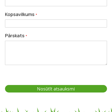
Kopsavilkums
Pārskats
Nosūtīt atsauksmi