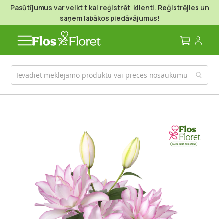
Pasūtījumus var veikt tikai reģistrēti klienti. Reģistrējies un
saņem labākos piedāvājumus!
Mans g
Iet
uz
galerijas
beigām