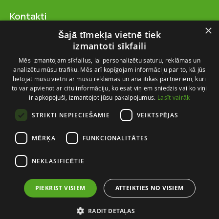
Kontakti
SIA “FlosFloret”
×
Šajā tīmekļa vietnē tiek
Ventspils nov., Ugāles pag.,
izmantoti sīkfaili
Ugāle, “Salas” – 23, LV-3615
Mēs izmantojam sīkfailus, lai personalizētu saturu, reklāmas un
+371 28 767 262
analizētu mūsu trafiku. Mēs arī kopīgojam informāciju par to, kā jūs
info@flosfloret.com
lietojat mūsu vietni ar mūsu reklāmas un analītikas partneriem, kuri
to var apvienot ar citu informāciju, ko esat viņiem sniedzis vai ko viņi
Noderīga informācija
ir apkopojuši, izmantojot jūsu pakalpojumus.
Lasīt vairāk
Par mums
STRIKTI NEPIECIEŠAMIE
VEIKTSPĒJAS
Piegādes un atgriešana
Kontakti
MĒRĶA
FUNKCIONALITĀTES
Izmēru ceļvedis
NEKLASIFICĒTIE
PIEKRIST VISIEM
ATTEIKTIES NO VISIEM
© FlosFloret 2026. Visas tiesības aizsargātas
Lietošanas noteikumi
RĀDĪT DETAĻAS
Privātuma Politika