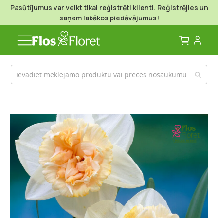
Pasūtījumus var veikt tikai reģistrēti klienti. Reģistrējies un
saņem labākos piedāvājumus!
Mans g
Iet
uz
galerijas
beigām