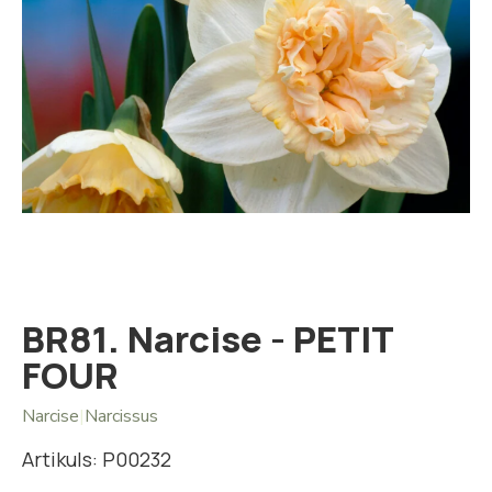
Iet
uz
galerijas
sākumu
BR81. Narcise - PETIT
FOUR
Narcise
|
Narcissus
Artikuls: P00232