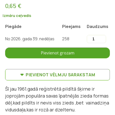
0,65 €
Izmēru ceļvedis
Piegāde
Pieejams
Daudzums
No 2026. gada 39. nedēļas
258
Pievienot grozam
PIEVIENOT VĒLMJU SARAKSTAM
Šī jau 1961.gadā reģistrētā pildītā šķirne ir
joprojām populāra savas īpatnējās zieda formas
dēļ,kad pildīts ir nevis viss zieds ,bet vainadziņa
vidusdaļa,kas ir rozā ar dzeltenu.