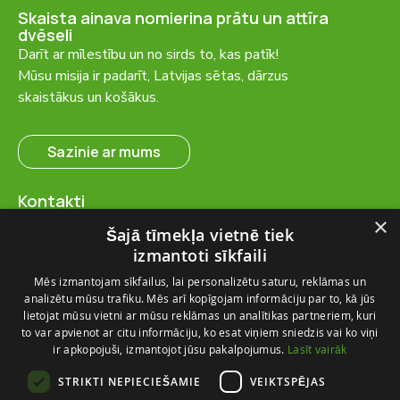
Skaista ainava nomierina prātu un attīra
dvēseli
Darīt ar mīlestību un no sirds to, kas patīk!
Mūsu misija ir padarīt, Latvijas sētas, dārzus
skaistākus un košākus.
Sazinie ar mums
Kontakti
SIA “FlosFloret”
×
Šajā tīmekļa vietnē tiek
Ventspils nov., Ugāles pag.,
izmantoti sīkfaili
Ugāle, “Salas” – 23, LV-3615
Mēs izmantojam sīkfailus, lai personalizētu saturu, reklāmas un
+371 28 767 262
analizētu mūsu trafiku. Mēs arī kopīgojam informāciju par to, kā jūs
info@flosfloret.com
lietojat mūsu vietni ar mūsu reklāmas un analītikas partneriem, kuri
to var apvienot ar citu informāciju, ko esat viņiem sniedzis vai ko viņi
Noderīga informācija
ir apkopojuši, izmantojot jūsu pakalpojumus.
Lasīt vairāk
Par mums
STRIKTI NEPIECIEŠAMIE
VEIKTSPĒJAS
Piegādes un atgriešana