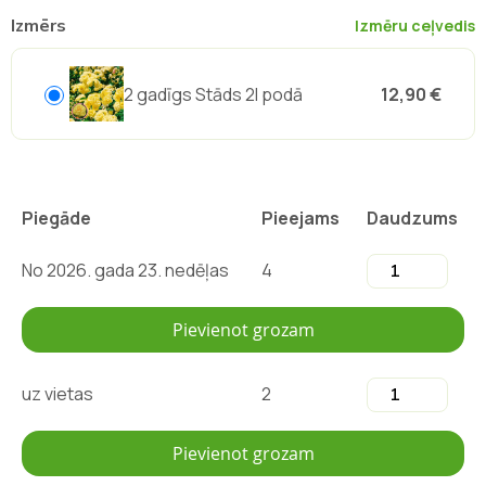
Izmērs
Izmēru ceļvedis
2 gadīgs Stāds 2l podā
12,90 €
Piegāde
Pieejams
Daudzums
No 2026. gada 23. nedēļas
4
Pievienot grozam
uz vietas
2
Pievienot grozam