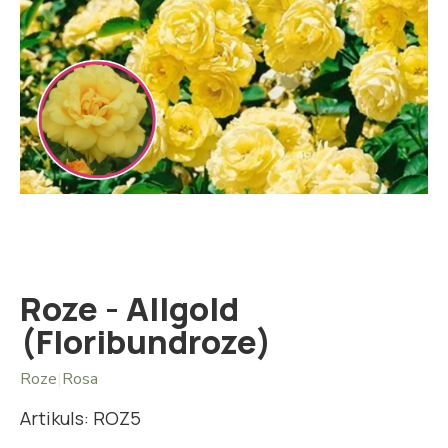
Iet
uz
galerijas
sākumu
Roze - Allgold
(Floribundroze)
Roze
|
Rosa
Artikuls: ROZ5