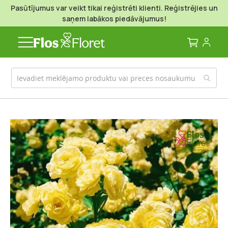
Pasūtījumus var veikt tikai reģistrēti klienti. Reģistrējies un
saņem labākos piedāvājumus!
Mans g
Iet
uz
galerijas
beigām