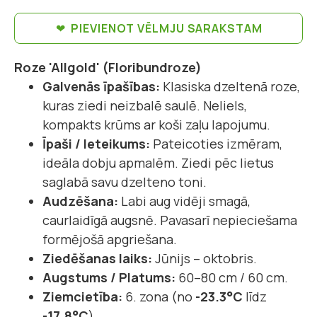
PIEVIENOT VĒLMJU SARAKSTAM
Roze 'Allgold' (Floribundroze)
Galvenās īpašības:
Klasiska dzeltenā roze,
kuras ziedi neizbalē saulē. Neliels,
kompakts krūms ar koši zaļu lapojumu.
Īpaši / Ieteikums:
Pateicoties izmēram,
ideāla dobju apmalēm. Ziedi pēc lietus
saglabā savu dzelteno toni.
Audzēšana:
Labi aug vidēji smagā,
caurlaidīgā augsnē. Pavasarī nepieciešama
formējošā apgriešana.
Ziedēšanas laiks:
Jūnijs – oktobris.
Augstums / Platums:
60–80 cm / 60 cm.
Ziemcietība:
6. zona (no
-23.3°C
līdz
-17.8°C
).