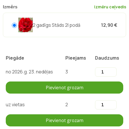
Izmērs
Izmēru ceļvedis
2 gadīgs Stāds 2l podā
12,90 €
Piegāde
Pieejams
Daudzums
no 2026.g. 23. nedēļas
3
Pievienot grozam
uz vietas
2
Pievienot grozam