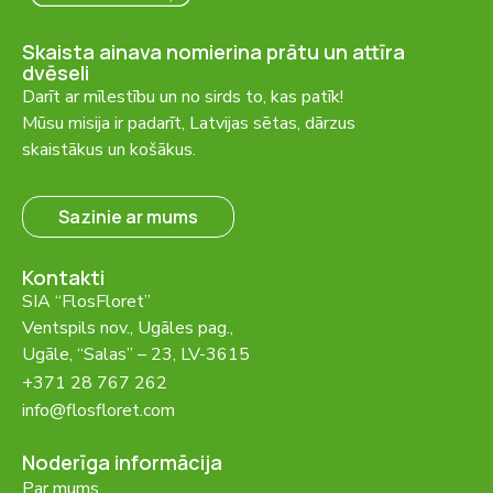
Skaista ainava nomierina prātu un attīra
dvēseli
Darīt ar mīlestību un no sirds to, kas patīk!
Mūsu misija ir padarīt, Latvijas sētas, dārzus
skaistākus un košākus.
Sazinie ar mums
Kontakti
SIA “FlosFloret”
Ventspils nov., Ugāles pag.,
Ugāle, “Salas” – 23, LV-3615
+371 28 767 262
info@flosfloret.com
Noderīga informācija
Par mums