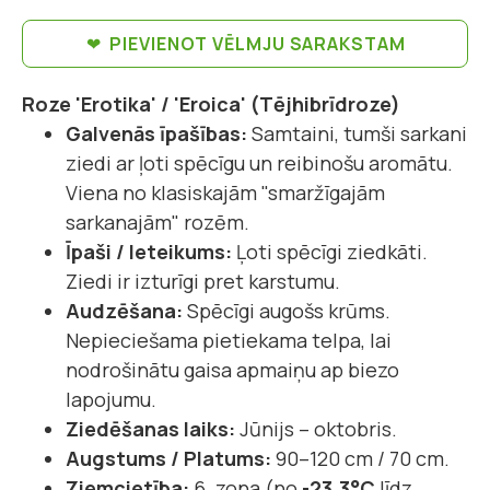
PIEVIENOT VĒLMJU SARAKSTAM
Roze 'Erotika' / 'Eroica' (Tējhibrīdroze)
Galvenās īpašības:
Samtaini, tumši sarkani
ziedi ar ļoti spēcīgu un reibinošu aromātu.
Viena no klasiskajām "smaržīgajām
sarkanajām" rozēm.
Īpaši / Ieteikums:
Ļoti spēcīgi ziedkāti.
Ziedi ir izturīgi pret karstumu.
Audzēšana:
Spēcīgi augošs krūms.
Nepieciešama pietiekama telpa, lai
nodrošinātu gaisa apmaiņu ap biezo
lapojumu.
Ziedēšanas laiks:
Jūnijs – oktobris.
Augstums / Platums:
90–120 cm / 70 cm.
Ziemcietība:
6. zona (no
-23.3°C
līdz