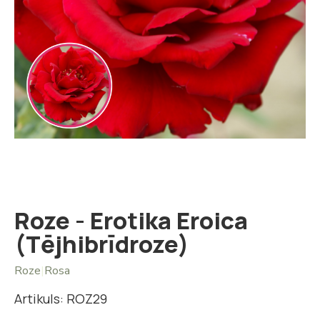
Iet
uz
galerijas
sākumu
Roze - Erotika Eroica
(Tējhibrīdroze)
Roze
|
Rosa
Artikuls: ROZ29