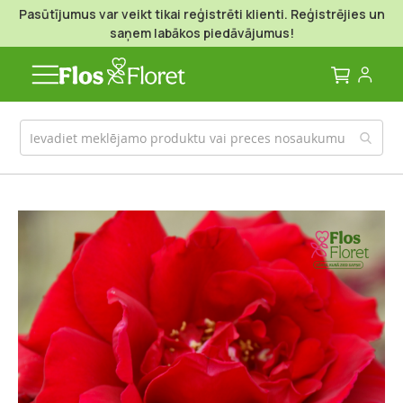
Pasūtījumus var veikt tikai reģistrēti klienti. Reģistrējies un
saņem labākos piedāvājumus!
Mans g
Iet
uz
galerijas
beigām