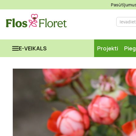
Pasūtījumus 
E-VEIKALS
Projekti
Pie
Iet
uz
galerijas
beigām