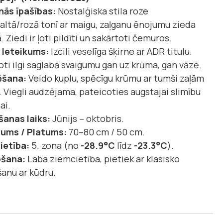
nās īpašības:
Nostalģiska stila roze
ltā/rozā tonī ar maigu, zaļganu ēnojumu zieda
. Ziedi ir ļoti pildīti un sakārtoti čemuros.
/ Ieteikums:
Izcili veselīga šķirne ar ADR titulu.
ļoti ilgi saglabā svaigumu gan uz krūma, gan vāzē.
šana:
Veido kuplu, spēcīgu krūmu ar tumši zaļām
 Viegli audzējama, pateicoties augstajai slimību
ai.
šanas laiks:
Jūnijs – oktobris.
ums / Platums:
70–80 cm / 50 cm.
ietība:
5. zona (no
-28.9°C
līdz
-23.3°C
).
šana:
Laba ziemcietība, pietiek ar klasisko
anu ar kūdru.