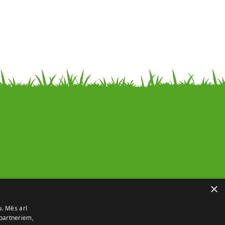
Noderīga informācija
×
Par mums
u. Mēs arī
Piegādes un atgriešana
 partneriem,
Kontakti