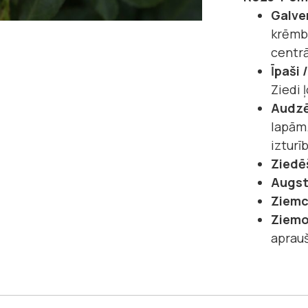
Galve
krēmba
centrā
Īpaši 
Ziedi 
Audzē
lapām.
izturīb
Ziedē
Augst
Ziemc
Ziemo
aprauš