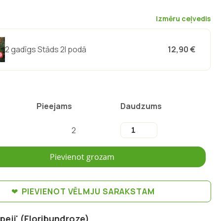
Izmēru ceļvedis
2 gadīgs Stāds 2l podā
12,90 €
Pieejams
Daudzums
2
Pievienot grozam
PIEVIENOT VĒLMJU SARAKSTAM
eji' (Floribundroze)