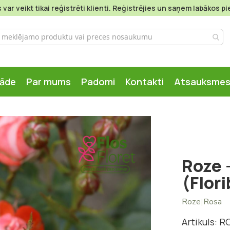
var veikt tikai reģistrēti klienti. Reģistrējies un saņem labākos 
gāde
Par mums
Padomi
Kontakti
Atsauksme
Roze 
(Flor
Roze
|
Rosa
Artikuls: 