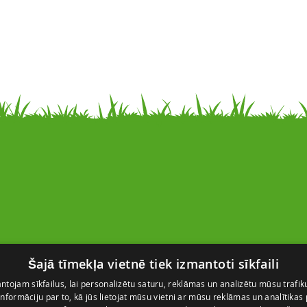
Kontakti
Šajā tīmekļa vietnē tiek izmantoti sīkfaili
SIA “FlosFloret”
Ventspils nov., Ugāles pag.,
tojam sīkfailus, lai personalizētu saturu, reklāmas un analizētu mūsu trafik
nformāciju par to, kā jūs lietojat mūsu vietni ar mūsu reklāmas un analītikas
Ugāle, “Salas” – 23, LV-3615