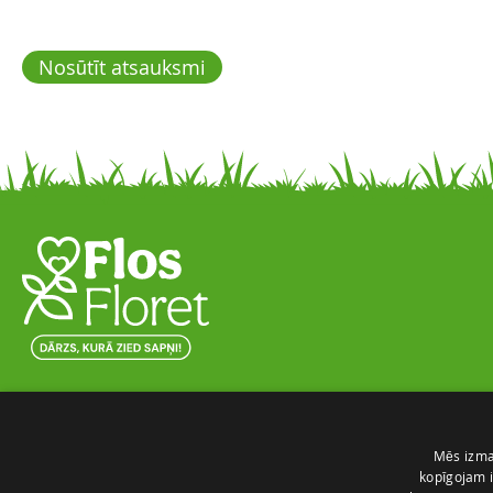
Nosūtīt atsauksmi
Skaista ainava nomierina prātu un attīra
dvēseli
Darīt ar mīlestību un no sirds to, kas patīk!
Mēs izman
Mūsu misija ir padarīt, Latvijas sētas, dārzus
kopīgojam i