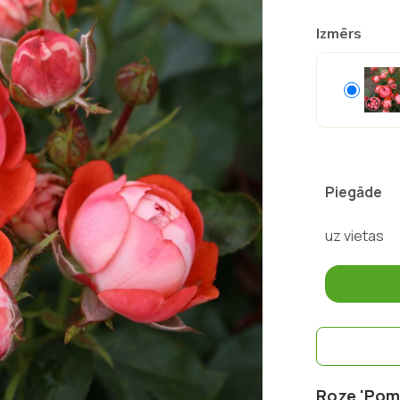
Izmērs
Piegāde
uz vietas
Roze 'Pomp