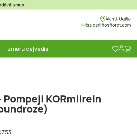
piedāvājumus!
Ālanti, Ugāle
sales@flosfloret.com
Ma
s
Izmēru ceļvedis
- Pompeji KORmilrein
ibundroze)
ROZ53