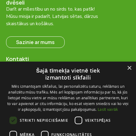
dvēseli
Darīt ar mīlestību un no sirds to, kas patīk!
Mūsu misija ir padarīt, Latvijas sētas, dārzus
skaistākus un košākus.
Sazinie ar mums
Kontakti
SIA “FlosFloret”
×
Šajā tīmekļa vietnē tiek
Ventspils nov., Ugāles pag.,
izmantoti sīkfaili
Ugāle, “Salas” – 23, LV-3615
Mēs izmantojam sīkfailus, lai personalizētu saturu, reklāmas un
+371 28 767 262
analizētu mūsu trafiku. Mēs arī kopīgojam informāciju par to, kā jūs
info@flosfloret.com
lietojat mūsu vietni ar mūsu reklāmas un analītikas partneriem, kuri
to var apvienot ar citu informāciju, ko esat viņiem sniedzis vai ko viņi
Noderīga informācija
ir apkopojuši, izmantojot jūsu pakalpojumus.
Lasīt vairāk
Par mums
STRIKTI NEPIECIEŠAMIE
VEIKTSPĒJAS
Piegādes un atgriešana
Kontakti
MĒRĶA
FUNKCIONALITĀTES