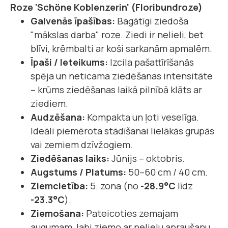
Roze 'Schöne Koblenzerin' (Floribundroze)
Galvenās īpašības:
Bagātīgi ziedoša
"mākslas darba" roze. Ziedi ir nelieli, bet
blīvi, krēmbalti ar koši sarkanām apmalēm.
Īpaši / Ieteikums:
Izcila pašattīrīšanās
spēja un neticama ziedēšanas intensitāte
– krūms ziedēšanas laikā pilnībā klāts ar
ziediem.
Audzēšana:
Kompakta un ļoti veselīga.
Ideāli piemērota stādīšanai lielākās grupās
vai zemiem dzīvžogiem.
Ziedēšanas laiks:
Jūnijs – oktobris.
Augstums / Platums:
50–60 cm / 40 cm.
Ziemcietība:
5. zona (no
-28.9°C
līdz
-23.3°C
).
Ziemošana:
Pateicoties zemajam
augumam, labi ziemo ar nelielu apraušanu.