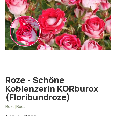
Iet
uz
galerijas
sākumu
Roze - Schöne
Koblenzerin KORburox
(Floribundroze)
Roze
|
Rosa