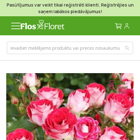
Pasūtījumus var veikt tikai reģistrēti klienti. Reģistrējies un
saņem labākos piedāvājumus!
Mans g
Iet
uz
galerijas
beigām