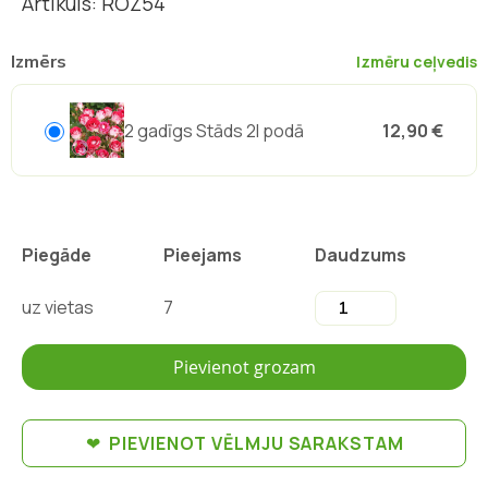
Artikuls: ROZ54
Izmērs
Izmēru ceļvedis
2 gadīgs Stāds 2l podā
12,90 €
Piegāde
Pieejams
Daudzums
uz vietas
7
Pievienot grozam
PIEVIENOT VĒLMJU SARAKSTAM