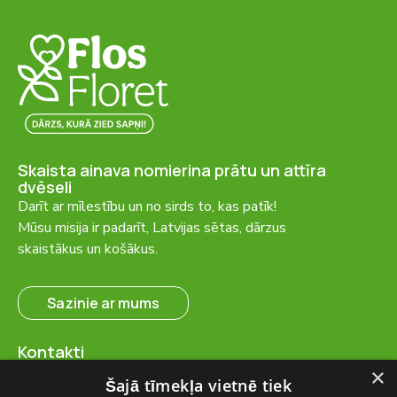
Skaista ainava nomierina prātu un attīra
dvēseli
Darīt ar mīlestību un no sirds to, kas patīk!
Mūsu misija ir padarīt, Latvijas sētas, dārzus
skaistākus un košākus.
Sazinie ar mums
Kontakti
SIA “FlosFloret”
×
Šajā tīmekļa vietnē tiek
Ventspils nov., Ugāles pag.,