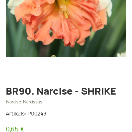
Iet
uz
galerijas
sākumu
BR90. Narcise - SHRIKE
Narcise
|
Narcissus
Artikuls: P00243
0,65 €