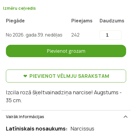
Izmēru ceļvedis
Piegāde
Pieejams
Daudzums
No 2026. gada 39. nedēļas
242
Pievienot grozam
PIEVIENOT VĒLMJU SARAKSTAM
Izcila rozā šķeltvainadziņa narcise! Augstums -
35 cm.
Vairāk informācijas
Vairāk
Narcissus