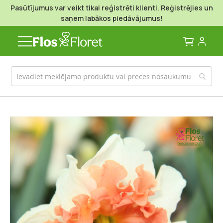
Pasūtījumus var veikt tikai reģistrēti klienti. Reģistrējies un
saņem labākos piedāvājumus!
Mans g
Iet
uz
galerijas
beigām