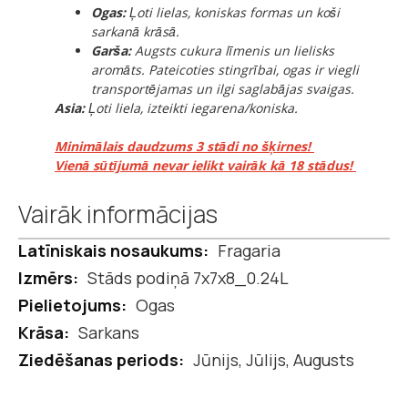
Ogas:
Ļoti lielas, koniskas formas un koši
sarkanā krāsā.
Garša:
Augsts cukura līmenis un lielisks
aromāts. Pateicoties stingrībai, ogas ir viegli
transportējamas un ilgi saglabājas svaigas.
Asia:
Ļoti liela, izteikti iegarena/koniska.
Minimālais daudzums 3 stādi no šķirnes!
Vienā sūtījumā nevar ielikt vairāk kā 18 stādus!
Vairāk informācijas
Vairāk
Fragaria
informācijas
Stāds podiņā 7x7x8_0.24L
Ogas
Sarkans
Jūnijs, Jūlijs, Augusts