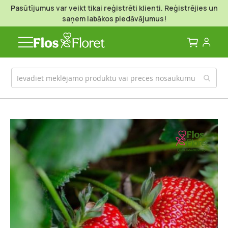
Pasūtījumus var veikt tikai reģistrēti klienti. Reģistrējies un
saņem labākos piedāvājumus!
Mans g
Iet
uz
galerijas
beigām