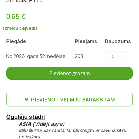
Artikuls: PTZ3
0,65 €
Izmēru ceļvedis
Piegāde
Pieejams
Daudzums
No 2026. gada 32. nedēļas
208
Pievienot grozam
PIEVIENOT VĒLMJU SARAKSTAM
Ogulāju stādi!
ASIA
(Vidēji agra)
Itāļu šķirne, kas radīta, lai pārsteigtu ar savu izmēru
un izskatu.