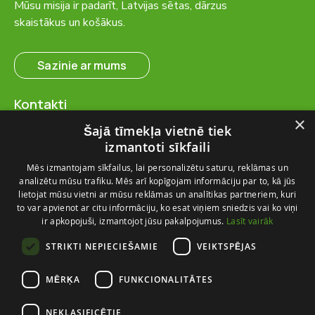
Mūsu misija ir padarīt, Latvijas sētas, dārzus
skaistākus un košākus.
Sazinie ar mums
Kontakti
SIA “FlosFloret”
×
Šajā tīmekļa vietnē tiek
Ventspils nov., Ugāles pag.,
izmantoti sīkfaili
Ugāle, “Salas” – 23, LV-3615
Mēs izmantojam sīkfailus, lai personalizētu saturu, reklāmas un
+371 28 767 262
analizētu mūsu trafiku. Mēs arī kopīgojam informāciju par to, kā jūs
info@flosfloret.com
lietojat mūsu vietni ar mūsu reklāmas un analītikas partneriem, kuri
to var apvienot ar citu informāciju, ko esat viņiem sniedzis vai ko viņi
Noderīga informācija
ir apkopojuši, izmantojot jūsu pakalpojumus.
Lasīt vairāk
Par mums
STRIKTI NEPIECIEŠAMIE
VEIKTSPĒJAS
Piegādes un atgriešana
Kontakti
MĒRĶA
FUNKCIONALITĀTES
Izmēru ceļvedis
NEKLASIFICĒTIE