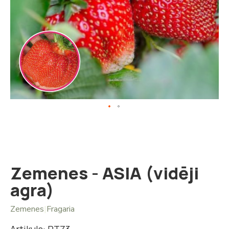
Iet
uz
galerijas
sākumu
Zemenes - ASIA (vidēji
agra)
Zemenes
|
Fragaria